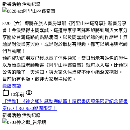
新書活動
活動紀錄
8/20（六）即將在旅人書房舉辦《阿里山林鐵奇事》新書分享
會！金漫獎得主簡嘉誠、鐵道專家學者蘇昭旭將到場與大家分
享關於台灣鐵路的點點滴滴，以及簡嘉誠老師的創作歷程！無
論是對漫畫有興趣，或是對於取材有興趣，都可以到場與老師
們互動哦！
預約成功的朋友已經以電子信件通知，當日出示有姓名的證件
以及簡嘉誠老師新書《阿里山林鐵奇事》就可以入場，比預期
公告的晚了一天通知，讓大家久候造成不便小編深感抱歉。
目前仍有名額，歡迎大家現場候位。
繼續閱讀
10年前
【活動】《神之鄉》感動完結篇！精選書店蒐集限定紀念藏書
章GO！8/3-9/30期間限定！
新書活動
活動紀錄