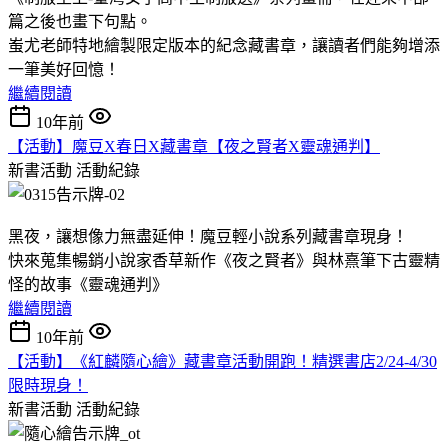
篇之後也畫下句點。
蚩尤老師特地繪製限定版本的紀念藏書章，讓讀者們能夠增添
一筆美好回憶！
繼續閱讀
10年前
【活動】魔豆X春日X藏書章【夜之賢者X靈魂通判】
新書活動
活動紀錄
黑夜，讓想像力無盡延伸！魔豆輕小說系列藏書章現身！
快來蒐集暢銷小說家香草新作《夜之賢者》與林熹筆下古靈精
怪的故事《靈魂通判》
繼續閱讀
10年前
【活動】《紅麟隨心繪》藏書章活動開跑！精選書店2/24-4/30
限時現身！
新書活動
活動紀錄