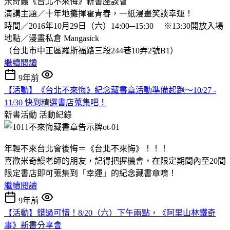
米奇鰻《台北不來悔》新書座談會
演講主題／十年地攤揮霍青春，一紙漫畫笑談幸運！
時間／2016年10月29日（六）14:00─15:30 ※13:30開放入場
地點／漫畫私倉 Mangasick
（台北市中正區羅斯福路三段244巷10弄2號B1）
繼續閱讀
9年前
【活動】《台北不來悔》紀念藏書章活動準備起跑～10/27 -
11/30 快到精選書店蒐集吧！
新書活動
活動紀錄
年輕不來台北會後悔＝《台北不來悔》！！！
喜歡米奇鰻老師的朋友，記得把握機會，在限定期間內至20間
限定書店即可蒐集到「幸運」的紀念藏書章唷！
繼續閱讀
9年前
【活動】錯過可惜！8/20（六）下午兩點，《阿里山林鐵奇
事》新書分享會