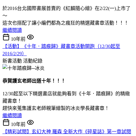
於2016台北國際書展首賣的《紅麟隨心繪》在2/22(一)上市了
～
這次也搭配了讓小編們都為之瘋狂的精選藏書章活動！！！
繼續閱讀
10年前
【活動】《十年．踏痕歸》藏書章活動開跑（12/30起至
2016/2/29）
新書活動
活動紀錄
恭賀護玄老師出道十年！！！
12/30起至以下精選書店就能夠看到《十年．踏痕歸》的精緻
藏書章！
趕快來蒐集護玄老師親筆繪製的冰炎學長藏書章！
繼續閱讀
10年前
【精彩試閱】玄幻大神 羅森 全新大作《碎星誌》第一章試閱