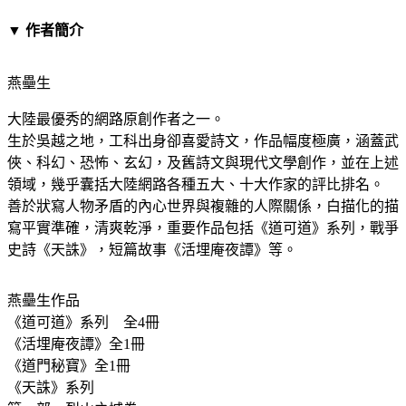
▼ 作者簡介
燕壘生
大陸最優秀的網路原創作者之一。
生於吳越之地，工科出身卻喜愛詩文，作品幅度極廣，涵蓋武
俠、科幻、恐怖、玄幻，及舊詩文與現代文學創作，並在上述
領域，幾乎囊括大陸網路各種五大、十大作家的評比排名。
善於狀寫人物矛盾的內心世界與複雜的人際關係，白描化的描
寫平實準確，清爽乾淨，重要作品包括《道可道》系列，戰爭
史詩《天誅》，短篇故事《活埋庵夜譚》等。
燕壘生作品
《道可道》系列 全4冊
《活埋庵夜譚》全1冊
《道門秘寶》全1冊
《天誅》系列