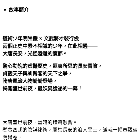
▼ 故事簡介
道術少年明崇儼 X 文武將才裴行儉
兩個正史中素不相識的少年，在此相遇——
大唐長安，光怪陸離的魔都。
驚心動魄的虛擬歷史，匪夷所思的長安冒險，
貞觀天子與虯髯客的天下之爭，
隋唐風流人物紛紛登場，
揭開盛世前夜，最妖異詭祕的一幕！
大唐盛世前夜，幽暗的鐘聲敲響。
懸念四起的陰謀祕術，麇集長安的浪人異士，織就一幅貞觀幽
明繪卷，