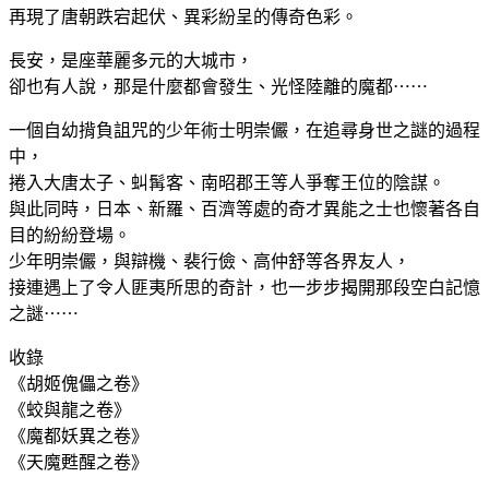
再現了唐朝跌宕起伏、異彩紛呈的傳奇色彩。
長安，是座華麗多元的大城市，
卻也有人說，那是什麼都會發生、光怪陸離的魔都⋯⋯
一個自幼揹負詛咒的少年術士明崇儼，在追尋身世之謎的過程
中，
捲入大唐太子、虯髯客、南昭郡王等人爭奪王位的陰謀。
與此同時，日本、新羅、百濟等處的奇才異能之士也懷著各自
目的紛紛登場。
少年明崇儼，與辯機、裴行儉、高仲舒等各界友人，
接連遇上了令人匪夷所思的奇計，也一步步揭開那段空白記憶
之謎⋯⋯
收錄
《胡姬傀儡之卷》
《蛟與龍之卷》
《魔都妖異之卷》
《天魔甦醒之卷》