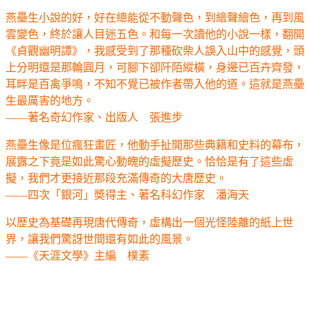
燕壘生小說的好，好在總能從不動聲色，到繪聲繪色，再到風
雲變色，終於讓人目迷五色。和每一次讀他的小說一樣，翻開
《貞觀幽明譚》，我感受到了那種砍柴人誤入山中的感覺，頭
上分明還是那輪圓月，可腳下卻阡陌縱橫，身邊已百卉齊發，
耳畔是百禽爭鳴，不知不覺已被作者帶入他的道。這就是燕壘
生最厲害的地方。
——著名奇幻作家、出版人 張進步
燕壘生像是位瘋狂畫匠，他動手扯開那些典籍和史料的幕布，
展露之下竟是如此驚心動魄的虛擬歷史。恰恰是有了這些虛
擬，我們才更接近那段充滿傳奇的大唐歷史。
——四次「銀河」奬得主、著名科幻作家 潘海天
以歷史為基礎再現唐代傳奇，虛構出一個光怪陸離的紙上世
界，讓我們驚訝世間還有如此的風景。
——《天涯文學》主編 樸素